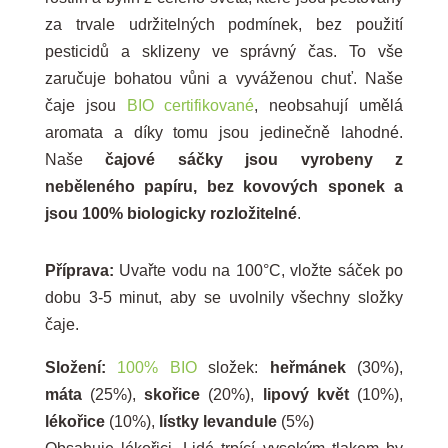
za trvale udržitelných podmínek, bez použití
pesticidů a sklizeny ve správný čas. To vše
zaručuje bohatou vůni a vyváženou chuť. Naše
čaje jsou
BIO certifikované
, neobsahují umělá
aromata a díky tomu jsou jedinečně lahodné.
Naše
čajové sáčky jsou vyrobeny z
neběleného papíru, bez kovových sponek a
jsou 100% biologicky rozložitelné
.
Příprava:
Uvařte vodu na 100°C, vložte sáček po
dobu 3-5 minut, aby se uvolnily všechny složky
čaje.
Složení:
100% BIO
složek:
heřmánek
(30%),
máta
(25%),
skořice
(20%),
lipový květ
(10%),
lékořice
(10%),
lístky levandule
(5%)