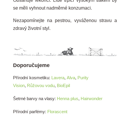
Obsahuje lékořici. Lidé trpící vysokým tlakem by
se měli vyhnout nadměrné konzumaci.
Nezapomínejte na pestrou, vyváženou stravu a
zdravý životní styl.
Doporučujeme
Přírodní kosmetiku:
Lavera
,
Alva
,
Purity
Vision
,
Růžovou vodu
,
BioEpil
Šetrné barvy na vlasy:
Henna plus
,
Hairwonder
Přírodní parfémy:
Florascent