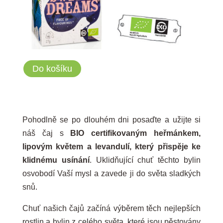
Do košíku
Pohodlně se po dlouhém dni posaďte a užijte si
náš čaj s
BIO certifikovaným heřmánkem,
lipovým květem a levandulí,
který přispěje ke
klidnému usínání
. Uklidňující chuť těchto bylin
osvobodí Vaší mysl a zavede ji do světa sladkých
snů.
Chuť našich čajů začíná výběrem těch nejlepších
rostlin a bylin z celého světa, které jsou pěstovány