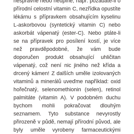
nesprávně nebo neúplně, např. požádáte-li o
přírodní celostní vitamin C, nezřídka opustíte
lékárnu s přípravkem obsahujícím kyselinu
L-askorbovou (syntetický vitamin C) nebo
askorbát vápenatý (ester-C). Nebo ptáte-li
se na přípravek pro posílení kostí, je více
než pravděpodobné, že vám bude
doporučen produkt obsahující uhličitan
vápenatý, což není nic jiného než křída a
drcený kámen! Z dalších uměle izolovaných
vitaminů a minerálů uveďme například: oxid
hořečnatý, selenomethionin (selen), retinol
palmitáte (vitamin A). V podobném duchu
bychom mohli pokračovat dlouhým
seznamem. Tyto substance nevyrostly
přirozeně v půdě, nemají přírodní původ, ale
byly uměle vyrobeny farmaceutickými