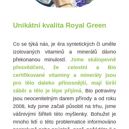
Unikátní kvalita Royal Green
Co se týká nás, je éra syntetických či uměle
izolovaných vitaminů a minerálů dávno
překonanou minulostí.
Jsme skálopevně
přesvědčeni, že celostní a Bio
certifikované vitaminy a minerály jsou
pro tělo daleko přínosnější, mají širší
záběr a tělo je lépe přijímá
. Bio potraviny
jsou neocenitelným darem přírody a od roku
2008, kdy jsme začali působit na trhu, jsme
vášnivými šiřiteli této myšlenky. Bohužel je
mnoho lidí o této problematice informováno