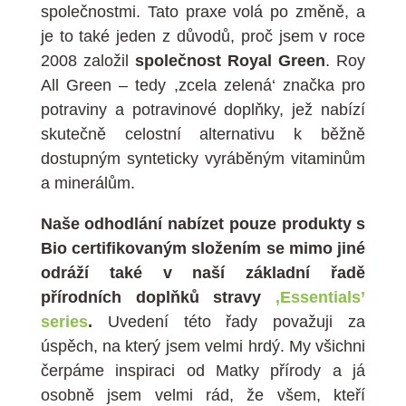
společnostmi. Tato praxe volá po změně, a
je to také jeden z důvodů, proč jsem v roce
2008 založil
společnost Royal Green
. Roy
All Green – tedy ,zcela zelená‘ značka pro
potraviny a potravinové doplňky, jež nabízí
skutečně celostní alternativu k běžně
dostupným synteticky vyráběným vitaminům
a minerálům.
Naše odhodlání nabízet pouze produkty s
Bio certifikovaným složením se mimo jiné
odráží také v naší základní řadě
přírodních doplňků stravy
,Essentials’
series
.
Uvedení této řady považuji za
úspěch, na který jsem velmi hrdý. My všichni
čerpáme inspiraci od Matky přírody a já
osobně jsem velmi rád, že všem, kteří